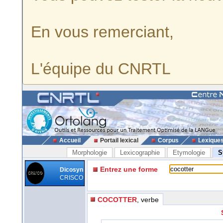
En vous remerciant,
L'équipe du CNRTL
Accueil
Portail lexical
Corpus
Lexique
Morphologie
Lexicographie
Etymologie
S
Entrez une forme
Dicosyn
CRISCO
COCOTTER
, verbe