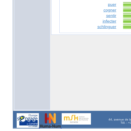
puer
cogner
sentir
infecter
schlinguer
44, avenue de l
Tél. : 