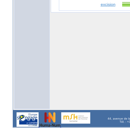
excision
44, avenue de l
Tél. : 