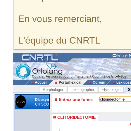
En vous remerciant,
L'équipe du CNRTL
Accueil
Portail lexical
Corpus
Lexique
Morphologie
Lexicographie
Etymologie
S
Entrez une forme
Dicosyn
CRISCO
CLITORIDECTOMIE