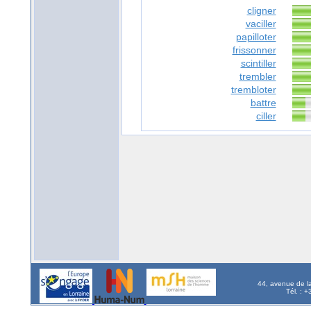
cligner
vaciller
papilloter
frissonner
scintiller
trembler
trembloter
battre
ciller
44, avenue de l
Tél. : 