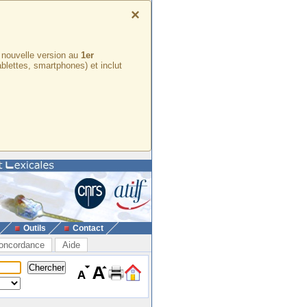
×
e nouvelle version au
1er
ablettes, smartphones) et inclut
Outils
Contact
oncordance
Aide