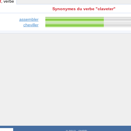
R
, verbe
Synonymes du verbe "claveter"
assembler
cheviller