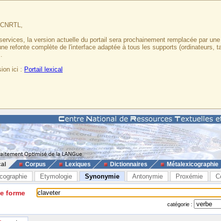
u CNRTL,
services, la version actuelle du portail sera prochainement remplacée par un
 une refonte complète de l'interface adaptée à tous les supports (ordinateurs, t
.
ion ici :
Portail lexical
cal
Corpus
Lexiques
Dictionnaires
Métalexicographie
cographie
Etymologie
Synonymie
Antonymie
Proxémie
C
ne forme
catégorie :