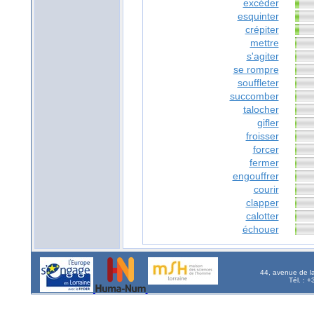
excéder
esquinter
crépiter
mettre
s'agiter
se rompre
souffleter
succomber
talocher
gifler
froisser
forcer
fermer
engouffrer
courir
clapper
calotter
échouer
44, avenue de l
Tél. : 