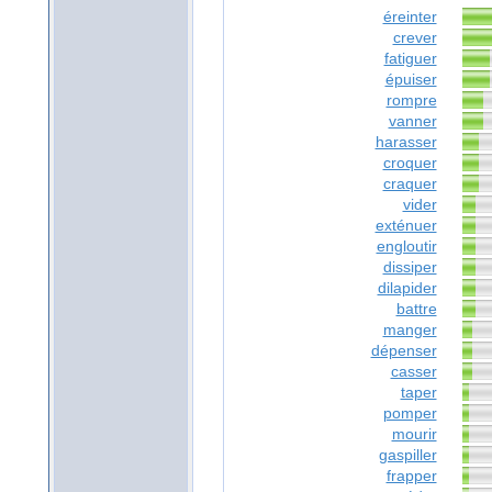
éreinter
crever
fatiguer
épuiser
rompre
vanner
harasser
croquer
craquer
vider
exténuer
engloutir
dissiper
dilapider
battre
manger
dépenser
casser
taper
pomper
mourir
gaspiller
frapper