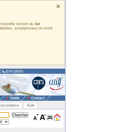
×
e nouvelle version au
1er
ablettes, smartphones) et inclut
Outils
Contact
oncordance
Aide