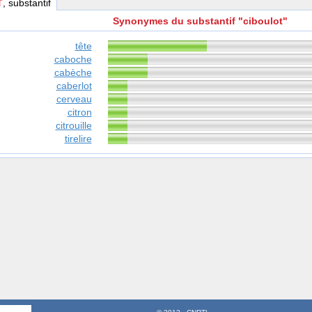
T
, substantif
Synonymes du substantif "ciboulot"
tête
caboche
cabèche
caberlot
cerveau
citron
citrouille
tirelire