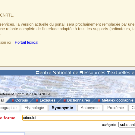
u CNRTL,
services, la version actuelle du portail sera prochainement remplacée par un
 une refonte complète de l'interface adaptée à tous les supports (ordinateurs, t
.
ion ici :
Portail lexical
cal
Corpus
Lexiques
Dictionnaires
Métalexicographie
cographie
Etymologie
Synonymie
Antonymie
Proxémie
C
ne forme
catégorie :