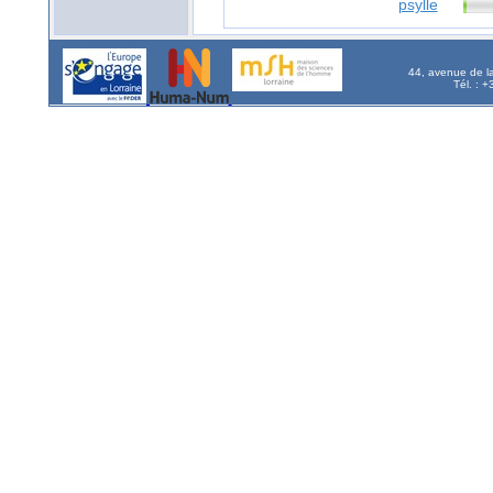
psylle
44, avenue de l
Tél. : 