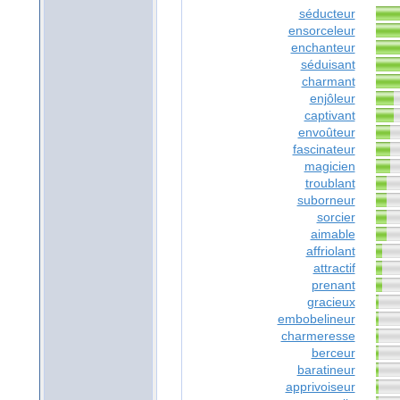
séducteur
ensorceleur
enchanteur
séduisant
charmant
enjôleur
captivant
envoûteur
fascinateur
magicien
troublant
suborneur
sorcier
aimable
affriolant
attractif
prenant
gracieux
embobelineur
charmeresse
berceur
baratineur
apprivoiseur