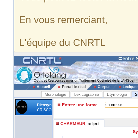
En vous remerciant,
L'équipe du CNRTL
Accueil
Portail lexical
Corpus
Lexique
Morphologie
Lexicographie
Etymologie
S
Entrez une forme
Dicosyn
CRISCO
CHARMEUR
, adjectif
Sy