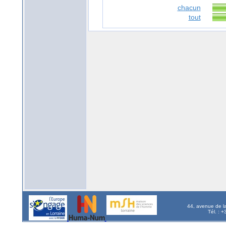
chacun
tout
44, avenue de l
Tél. : 