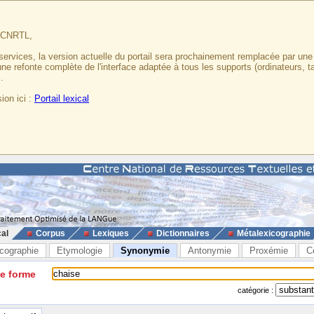
u CNRTL,
services, la version actuelle du portail sera prochainement remplacée par un
 une refonte complète de l'interface adaptée à tous les supports (ordinateurs, t
.
ion ici :
Portail lexical
cal
Corpus
Lexiques
Dictionnaires
Métalexicographie
cographie
Etymologie
Synonymie
Antonymie
Proxémie
C
ne forme
catégorie :