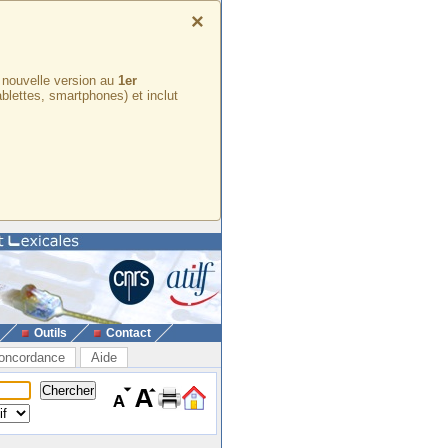
×
e nouvelle version au
1er
ablettes, smartphones) et inclut
Outils
Contact
oncordance
Aide