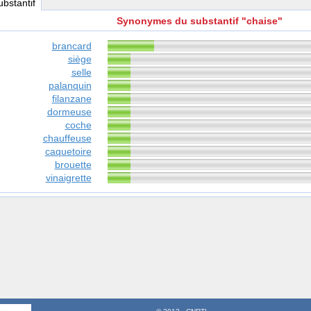
ubstantif
Synonymes du substantif "chaise"
brancard
siège
selle
palanquin
filanzane
dormeuse
coche
chauffeuse
caquetoire
brouette
vinaigrette