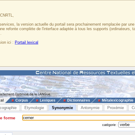
u CNRTL,
services, la version actuelle du portail sera prochainement remplacée par un
 une refonte complète de l'interface adaptée à tous les supports (ordinateurs, t
.
ion ici :
Portail lexical
cal
Corpus
Lexiques
Dictionnaires
Métalexicographie
cographie
Etymologie
Synonymie
Antonymie
Proxémie
C
ne forme
catégorie :