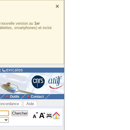
×
e nouvelle version au
1er
ablettes, smartphones) et inclut
Outils
Contact
oncordance
Aide