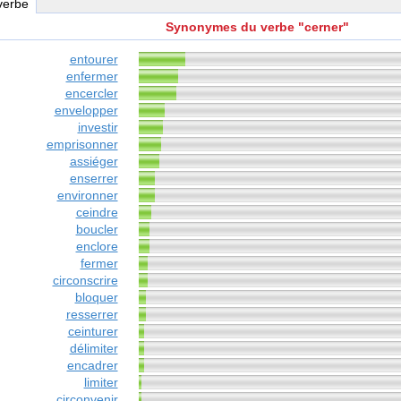
 verbe
Synonymes du verbe "cerner"
entourer
enfermer
encercler
envelopper
investir
emprisonner
assiéger
enserrer
environner
ceindre
boucler
enclore
fermer
circonscrire
bloquer
resserrer
ceinturer
délimiter
encadrer
limiter
circonvenir