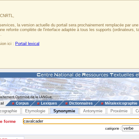
u CNRTL,
services, la version actuelle du portail sera prochainement remplacée par un
 une refonte complète de l'interface adaptée à tous les supports (ordinateurs, t
.
ion ici :
Portail lexical
cal
Corpus
Lexiques
Dictionnaires
Métalexicographie
cographie
Etymologie
Synonymie
Antonymie
Proxémie
C
ne forme
catégorie :