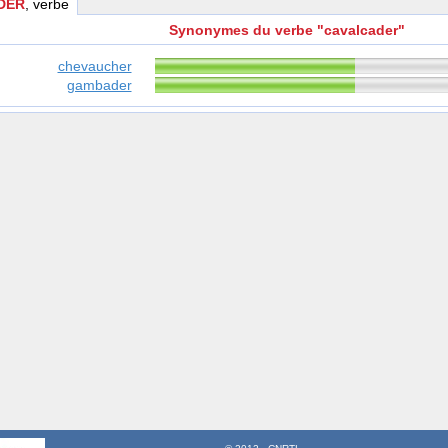
DER
, verbe
Synonymes du verbe "cavalcader"
chevaucher
gambader