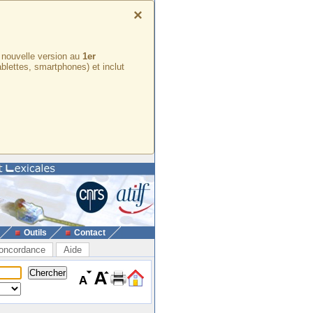
×
e nouvelle version au
1er
ablettes, smartphones) et inclut
Outils
Contact
oncordance
Aide