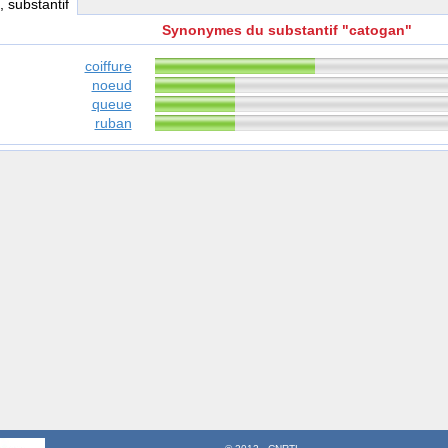
, substantif
Synonymes du substantif "catogan"
coiffure
noeud
queue
ruban