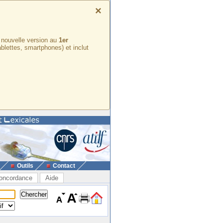
×
e nouvelle version au
1er
ablettes, smartphones) et inclut
Outils
Contact
oncordance
Aide