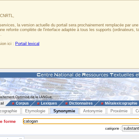
u CNRTL,
services, la version actuelle du portail sera prochainement remplacée par un
 une refonte complète de l'interface adaptée à tous les supports (ordinateurs, t
.
ion ici :
Portail lexical
cal
Corpus
Lexiques
Dictionnaires
Métalexicographie
cographie
Etymologie
Synonymie
Antonymie
Proxémie
C
ne forme
catégorie :