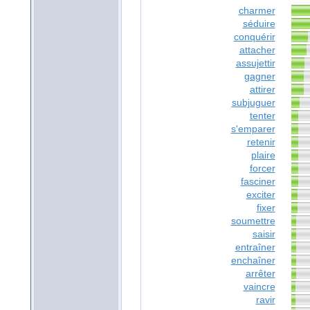
charmer
séduire
conquérir
attacher
assujettir
gagner
attirer
subjuguer
tenter
s'emparer
retenir
plaire
forcer
fasciner
exciter
fixer
soumettre
saisir
entraîner
enchaîner
arrêter
vaincre
ravir