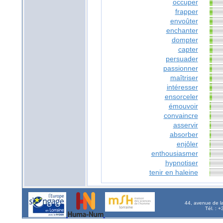
occuper
frapper
envoûter
enchanter
dompter
capter
persuader
passionner
maîtriser
intéresser
ensorceler
émouvoir
convaincre
asservir
absorber
enjôler
enthousiasmer
hypnotiser
tenir en haleine
44, avenue de l
Tél. : 