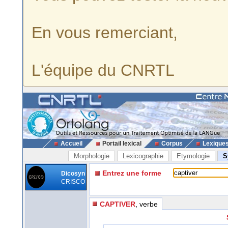
En vous remerciant,
L'équipe du CNRTL
Accueil
Portail lexical
Corpus
Lexique
Morphologie
Lexicographie
Etymologie
S
Entrez une forme
Dicosyn
CRISCO
CAPTIVER
, verbe