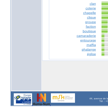
clan
coterie
chapelle
clique
groupe
faction
boutique
camaraderie
entourage
maffia
phalange
église
44, avenue de l
Tél. : 