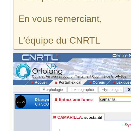
En vous remerciant,
L'équipe du CNRTL
Accueil
Portail lexical
Corpus
Lexique
Morphologie
Lexicographie
Etymologie
S
Entrez une forme
Dicosyn
CRISCO
CAMARILLA
, substantif
Syn