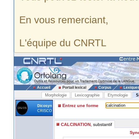
En vous remerciant,
L'équipe du CNRTL
Accueil
Portail lexical
Corpus
Lexique
Morphologie
Lexicographie
Etymologie
S
Entrez une forme
Dicosyn
CRISCO
CALCINATION
, substantif
Syno