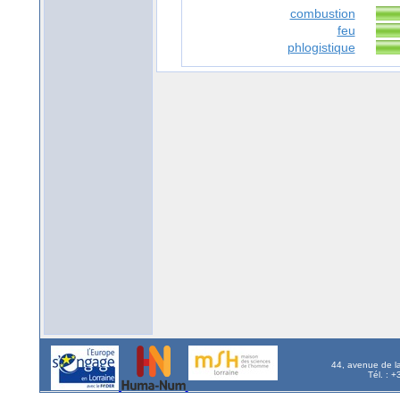
combustion
feu
phlogistique
44, avenue de l
Tél. : 