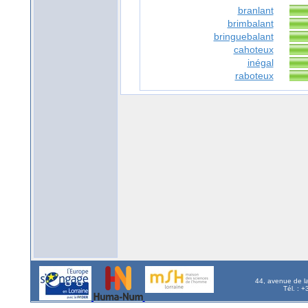
branlant
brimbalant
bringuebalant
cahoteux
inégal
raboteux
44, avenue de l
Tél. : 