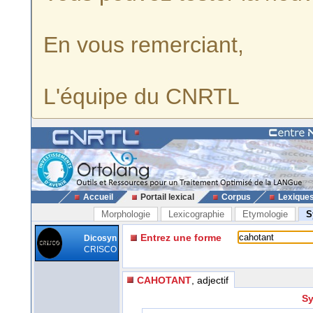
En vous remerciant,
L'équipe du CNRTL
Accueil
Portail lexical
Corpus
Lexique
Morphologie
Lexicographie
Etymologie
S
Entrez une forme
Dicosyn
CRISCO
CAHOTANT
, adjectif
Sy