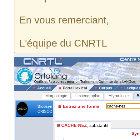
En vous remerciant,
L'équipe du CNRTL
Accueil
Portail lexical
Corpus
Lexique
Morphologie
Lexicographie
Etymologie
S
Entrez une forme
Dicosyn
CRISCO
CACHE-NEZ
, substantif
Syn