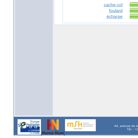
cache-col
foulard
écharpe
44, avenue de l
Tél. : 