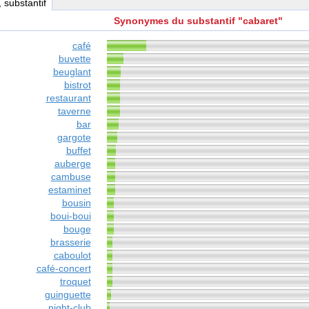
, substantif
Synonymes du substantif "cabaret"
café
buvette
beuglant
bistrot
restaurant
taverne
bar
gargote
buffet
auberge
cambuse
estaminet
bousin
boui-boui
bouge
brasserie
caboulot
café-concert
troquet
guinguette
night-club