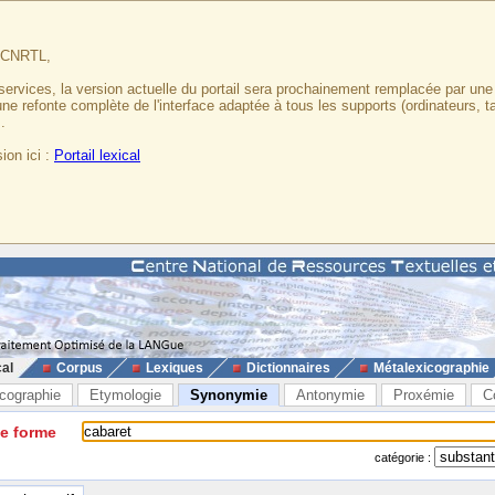
u CNRTL,
services, la version actuelle du portail sera prochainement remplacée par un
 une refonte complète de l'interface adaptée à tous les supports (ordinateurs, t
.
ion ici :
Portail lexical
cal
Corpus
Lexiques
Dictionnaires
Métalexicographie
cographie
Etymologie
Synonymie
Antonymie
Proxémie
C
ne forme
catégorie :