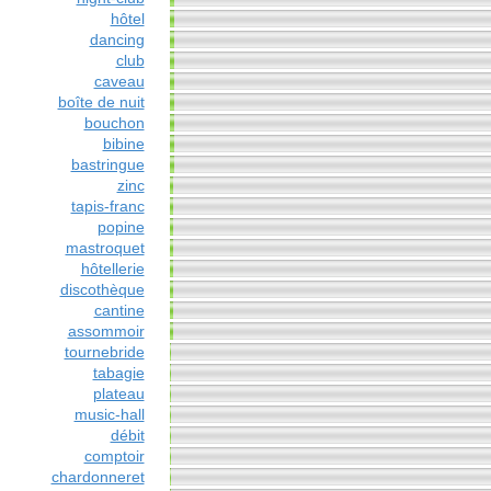
hôtel
dancing
club
caveau
boîte de nuit
bouchon
bibine
bastringue
zinc
tapis-franc
popine
mastroquet
hôtellerie
discothèque
cantine
assommoir
tournebride
tabagie
plateau
music-hall
débit
comptoir
chardonneret