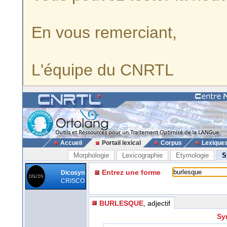
En vous remerciant,
L'équipe du CNRTL
Accueil
Portail lexical
Corpus
Lexique
Morphologie
Lexicographie
Etymologie
S
Entrez une forme
Dicosyn
CRISCO
BURLESQUE
, adjectif
Sy