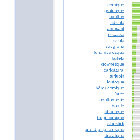
comique
grotesque
bouffon
ridicule
amusant
cocasse
risible
saugrenu
funambulesque
farfelu
clownesque
caricatural
turlupin
loufoque
héroï-comique
farce
bouffonnerie
bouffe
ubuesque
tragi-comique
slapstick
grand-guignolesque
drolatique