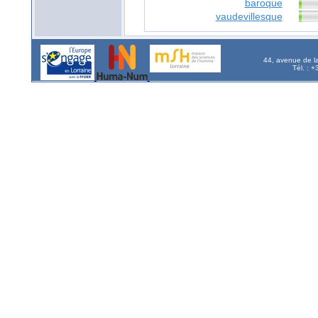
baroque
vaudevillesque
44, avenue de l
Tél. : 