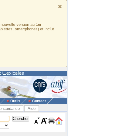
×
e nouvelle version au
1er
ablettes, smartphones) et inclut
Outils
Contact
oncordance
Aide