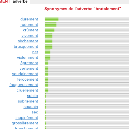
MENT
, adverbe
Synonymes de l'adverbe "brutalement"
durement
rudement
crûment
vivement
sèchement
brusquement
net
violemment
âprement
vertement
soudainement
férocement
fougueusement
cruellement
subito
subitement
soudain
sec
inopinément
grossièrement
franchement