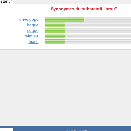
stantif
Synonymes du substantif "brou"
enveloppe
bogue
coque
teinture
écale