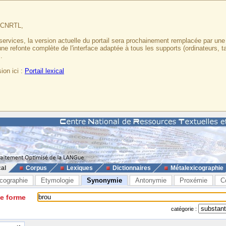
u CNRTL,
services, la version actuelle du portail sera prochainement remplacée par un
 une refonte complète de l'interface adaptée à tous les supports (ordinateurs, t
.
ion ici :
Portail lexical
cal
Corpus
Lexiques
Dictionnaires
Métalexicographie
cographie
Etymologie
Synonymie
Antonymie
Proxémie
C
ne forme
catégorie :