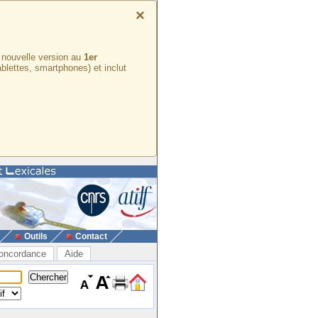
×
e nouvelle version au
1er
ablettes, smartphones) et inclut
Outils
Contact
oncordance
Aide