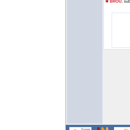
BROU
, sub