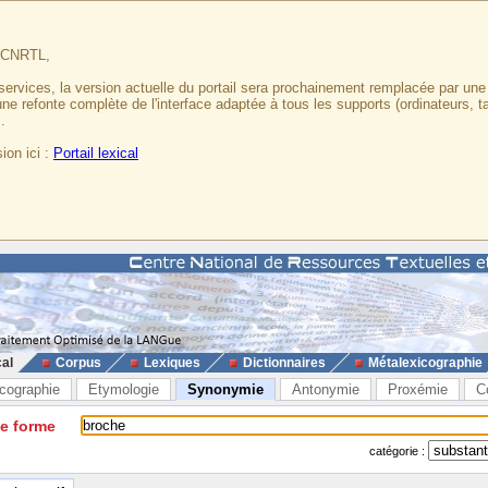
u CNRTL,
services, la version actuelle du portail sera prochainement remplacée par un
 une refonte complète de l'interface adaptée à tous les supports (ordinateurs, t
.
ion ici :
Portail lexical
cal
Corpus
Lexiques
Dictionnaires
Métalexicographie
cographie
Etymologie
Synonymie
Antonymie
Proxémie
C
ne forme
catégorie :