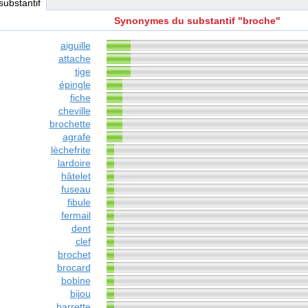
 substantif
Synonymes du substantif "broche"
aiguille
attache
tige
épingle
fiche
cheville
brochette
agrafe
lèchefrite
lardoire
hâtelet
fuseau
fibule
fermail
dent
clef
brochet
brocard
bobine
bijou
barrette