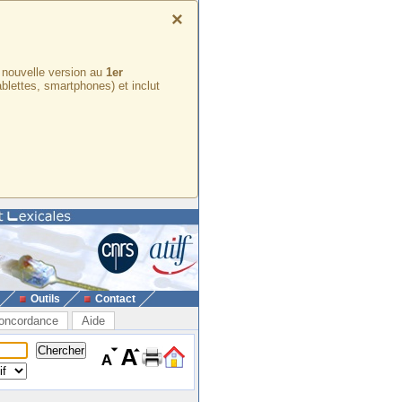
×
e nouvelle version au
1er
ablettes, smartphones) et inclut
Outils
Contact
oncordance
Aide