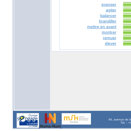
exposer
agiter
balancer
brandiller
mettre en avant
montrer
remuer
élever
44, avenue de l
Tél. : 