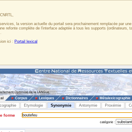
u CNRTL,
services, la version actuelle du portail sera prochainement remplacée par un
 une refonte complète de l'interface adaptée à tous les supports (ordinateurs, t
.
ion ici :
Portail lexical
cal
Corpus
Lexiques
Dictionnaires
Métalexicographie
cographie
Etymologie
Synonymie
Antonymie
Proxémie
C
ne forme
catégorie :