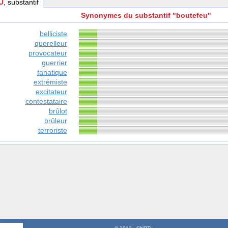
U
, substantif
Synonymes du substantif "boutefeu"
belliciste
querelleur
provocateur
guerrier
fanatique
extrémiste
excitateur
contestataire
brûlot
brûleur
terroriste