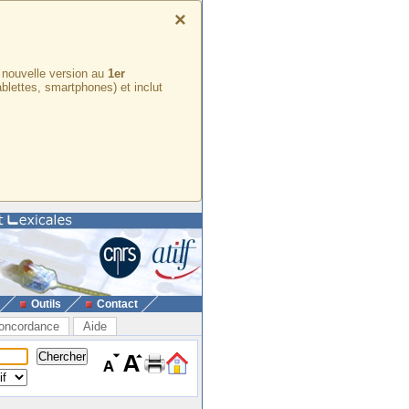
×
e nouvelle version au
1er
ablettes, smartphones) et inclut
Outils
Contact
oncordance
Aide