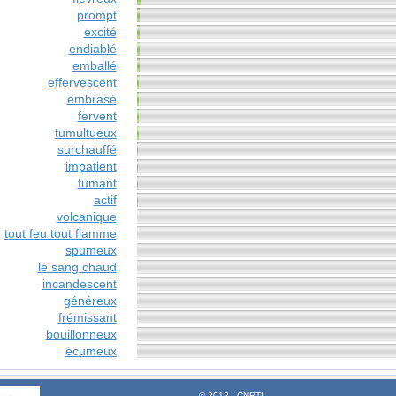
prompt
excité
endiablé
emballé
effervescent
embrasé
fervent
tumultueux
surchauffé
impatient
fumant
actif
volcanique
tout feu tout flamme
spumeux
le sang chaud
incandescent
généreux
frémissant
bouillonneux
écumeux
© 2012 - CNRTL