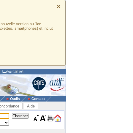
×
e nouvelle version au
1er
ablettes, smartphones) et inclut
Outils
Contact
oncordance
Aide