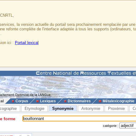
u CNRTL,
services, la version actuelle du portail sera prochainement remplacée par un
 une refonte complète de l'interface adaptée à tous les supports (ordinateurs, t
.
ion ici :
Portail lexical
cal
Corpus
Lexiques
Dictionnaires
Métalexicographie
cographie
Etymologie
Synonymie
Antonymie
Proxémie
C
ne forme
catégorie :