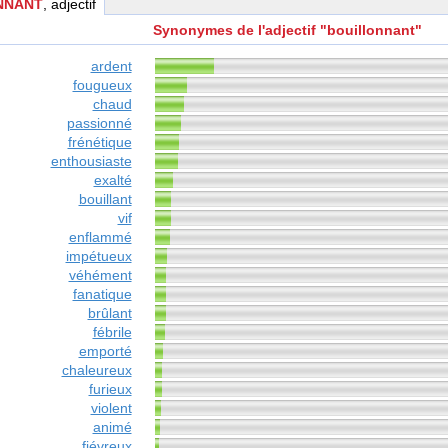
NNANT
, adjectif
Synonymes de l'adjectif "bouillonnant"
ardent
fougueux
chaud
passionné
frénétique
enthousiaste
exalté
bouillant
vif
enflammé
impétueux
véhément
fanatique
brûlant
fébrile
emporté
chaleureux
furieux
violent
animé
fiévreux