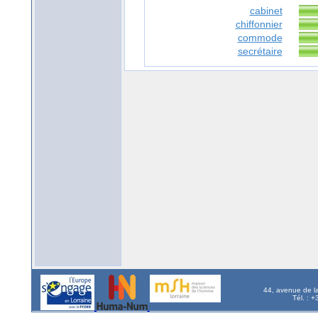
cabinet
chiffonnier
commode
secrétaire
44, avenue de l
Tél. : 