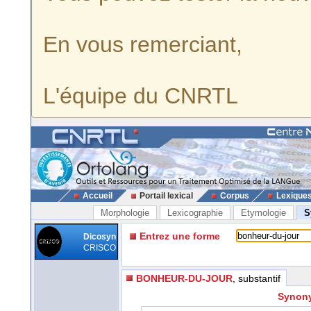
En vous remerciant,
L'équipe du CNRTL
Accueil
Portail lexical
Corpus
Lexique
Morphologie
Lexicographie
Etymologie
S
Entrez une forme
Dicosyn
CRISCO
BONHEUR-DU-JOUR
, substantif
Synony