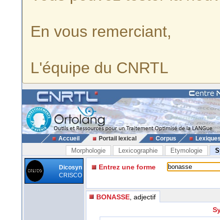
En vous remerciant,
L'équipe du CNRTL
Accueil
Portail lexical
Corpus
Lexique
Morphologie
Lexicographie
Etymologie
S
Entrez une forme
Dicosyn
CRISCO
BONASSE
, adjectif
Sy