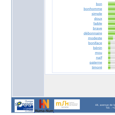
bon
bonhomme
simple
doux
faible
brave
débonnaire
modeste
boniface
bénin
mou
naïf
paterne
timoré
44, avenue de l
Tél. : 