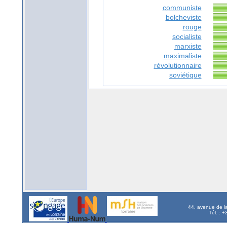
communiste
bolcheviste
rouge
socialiste
marxiste
maximaliste
révolutionnaire
soviétique
44, avenue de l
Tél. : 