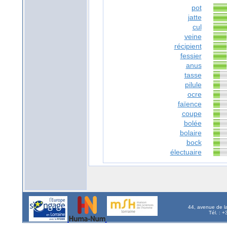
pot
jatte
cul
veine
récipient
fessier
anus
tasse
pilule
ocre
faïence
coupe
bolée
bolaire
bock
électuaire
44, avenue de l
Tél. : 