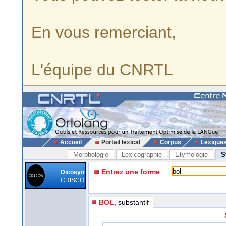
En vous remerciant,
L'équipe du CNRTL
Accueil
Portail lexical
Corpus
Lexique
Morphologie
Lexicographie
Etymologie
S
Entrez une forme
Dicosyn
CRISCO
BOL
, substantif