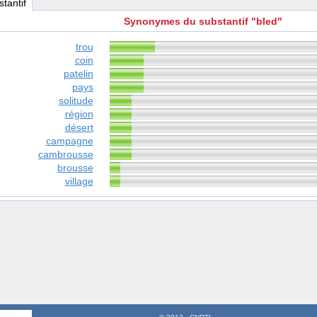
stantif
Synonymes du substantif "bled"
trou
coin
patelin
pays
solitude
région
désert
campagne
cambrousse
brousse
village