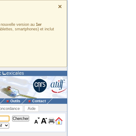
×
e nouvelle version au
1er
ablettes, smartphones) et inclut
Outils
Contact
oncordance
Aide