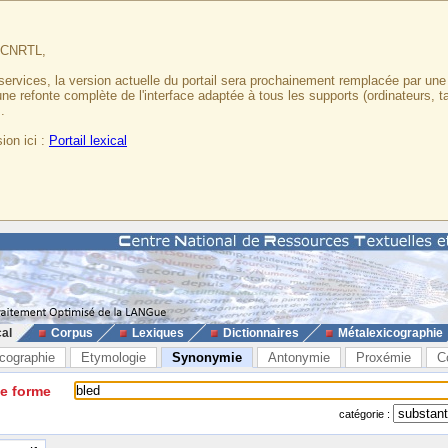
u CNRTL,
services, la version actuelle du portail sera prochainement remplacée par un
 une refonte complète de l'interface adaptée à tous les supports (ordinateurs, t
.
ion ici :
Portail lexical
cal
Corpus
Lexiques
Dictionnaires
Métalexicographie
cographie
Etymologie
Synonymie
Antonymie
Proxémie
C
ne forme
catégorie :