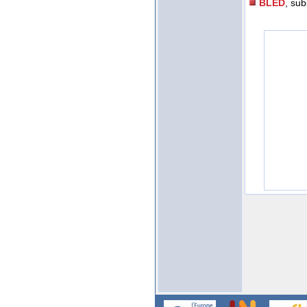
BLED
, sub