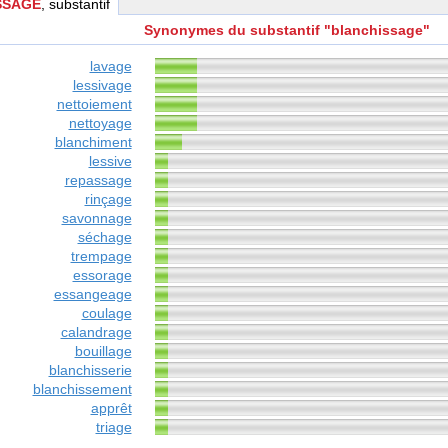
SSAGE
, substantif
Synonymes du substantif "blanchissage"
lavage
lessivage
nettoiement
nettoyage
blanchiment
lessive
repassage
rinçage
savonnage
séchage
trempage
essorage
essangeage
coulage
calandrage
bouillage
blanchisserie
blanchissement
apprêt
triage