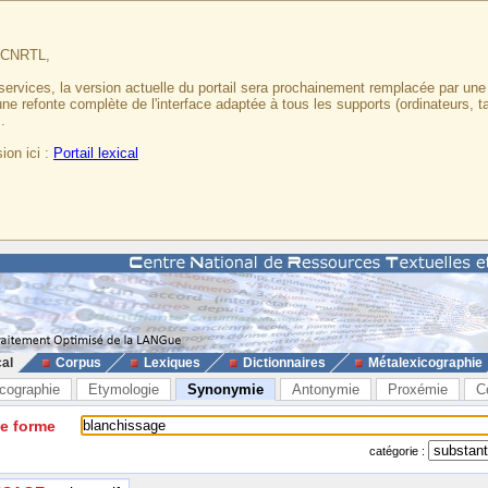
u CNRTL,
services, la version actuelle du portail sera prochainement remplacée par un
 une refonte complète de l'interface adaptée à tous les supports (ordinateurs, t
.
ion ici :
Portail lexical
cal
Corpus
Lexiques
Dictionnaires
Métalexicographie
cographie
Etymologie
Synonymie
Antonymie
Proxémie
C
ne forme
catégorie :