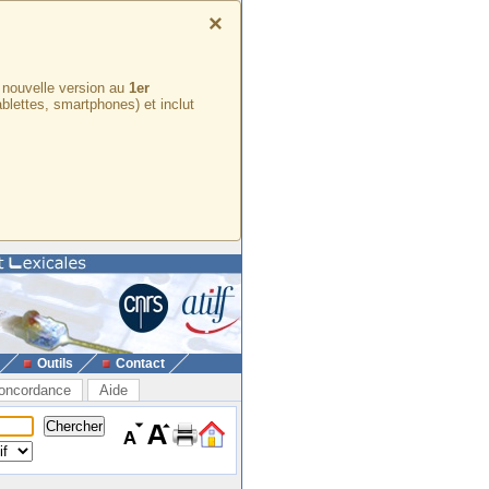
×
e nouvelle version au
1er
ablettes, smartphones) et inclut
Outils
Contact
oncordance
Aide