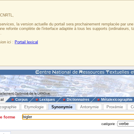
u CNRTL,
services, la version actuelle du portail sera prochainement remplacée par un
 une refonte complète de l'interface adaptée à tous les supports (ordinateurs, t
.
ion ici :
Portail lexical
cal
Corpus
Lexiques
Dictionnaires
Métalexicographie
cographie
Etymologie
Synonymie
Antonymie
Proxémie
C
ne forme
catégorie :