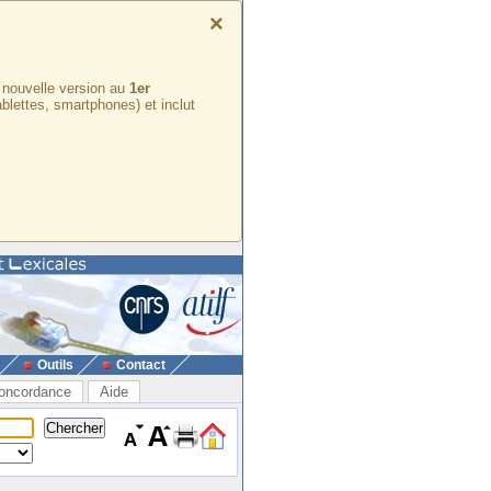
×
e nouvelle version au
1er
ablettes, smartphones) et inclut
Outils
Contact
oncordance
Aide