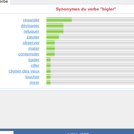
verbe
Synonymes du verbe "bigler"
regarder
dévisager
reluquer
zieuter
observer
mater
contempler
bader
ciller
cligner des yeux
loucher
mirer