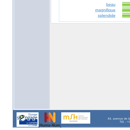
beau
magnifique
splendide
44, avenue de l
Tél. : 