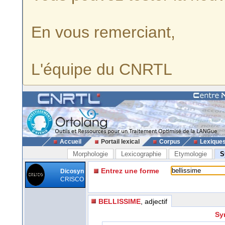
En vous remerciant,
L'équipe du CNRTL
Accueil
Portail lexical
Corpus
Lexique
Morphologie
Lexicographie
Etymologie
S
Entrez une forme
Dicosyn
CRISCO
BELLISSIME
, adjectif
Sy