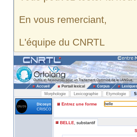
En vous remerciant,
L'équipe du CNRTL
Accueil
Portail lexical
Corpus
Lexique
Morphologie
Lexicographie
Etymologie
S
Entrez une forme
Dicosyn
CRISCO
BELLE
, substantif
S