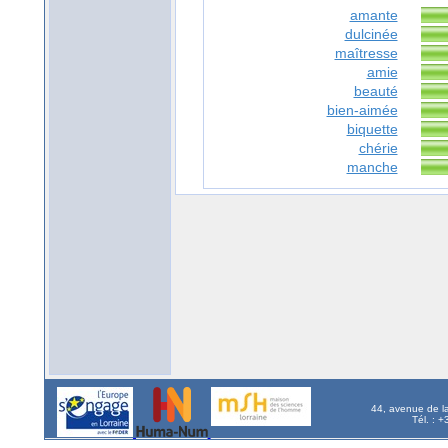
amante
dulcinée
maîtresse
amie
beauté
bien-aimée
biquette
chérie
manche
44, avenue de l
Tél. : 