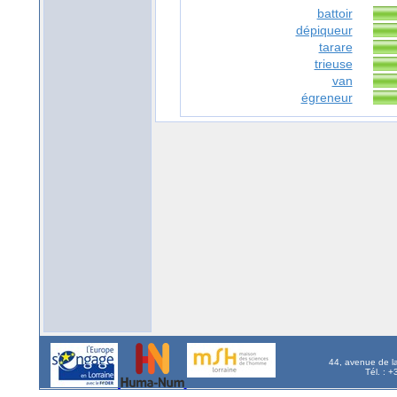
battoir
dépiqueur
tarare
trieuse
van
égreneur
44, avenue de l
Tél. : 