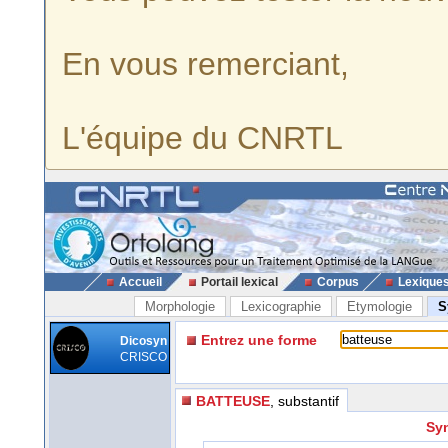
En vous remerciant,
L'équipe du CNRTL
Accueil
Portail lexical
Corpus
Lexique
Morphologie
Lexicographie
Etymologie
S
Entrez une forme
Dicosyn
CRISCO
BATTEUSE
, substantif
Sy