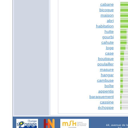
cabane
bicoque
maison
abri
habitation
hutte
gourbi
cahute
loge
case
boutique
poulailler
masure
hangar
cambuse
boîte
appentis
baraquement
cassine
échoppe
44, avenue de l