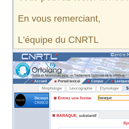
En vous remerciant,
L'équipe du CNRTL
Accueil
Portail lexical
Corpus
Lexique
Morphologie
Lexicographie
Etymologie
S
Entrez une forme
Dicosyn
CRISCO
BARAQUE
, substantif
Sy