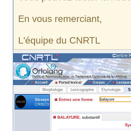
En vous remerciant,
L'équipe du CNRTL
Accueil
Portail lexical
Corpus
Lexique
Morphologie
Lexicographie
Etymologie
S
Entrez une forme
Dicosyn
CRISCO
BALAYURE
, substantif
Sy