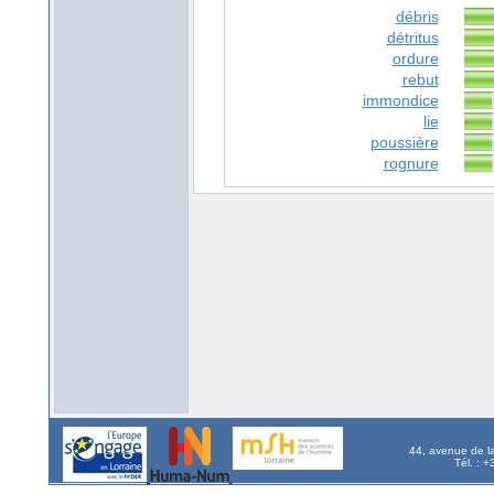
débris
détritus
ordure
rebut
immondice
lie
poussière
rognure
44, avenue de l
Tél. : 