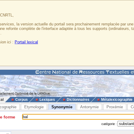
u CNRTL,
services, la version actuelle du portail sera prochainement remplacée par un
 une refonte complète de l'interface adaptée à tous les supports (ordinateurs, t
.
ion ici :
Portail lexical
cal
Corpus
Lexiques
Dictionnaires
Métalexicographie
cographie
Etymologie
Synonymie
Antonymie
Proxémie
C
ne forme
catégorie :