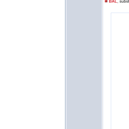
BAL
, subst