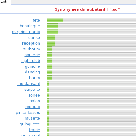
antif
Synonymes du substantif "bal"
fête
bastringue
surprise-partie
danse
réception
surboum
sauterie
night-club
guinche
dancing
boum
thé dansant
surpatte
soirée
salon
redoute
pince-fesses
musette
guinguette
frairie
cinq-à-sept