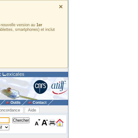
×
e nouvelle version au
1er
ablettes, smartphones) et inclut
Outils
Contact
oncordance
Aide