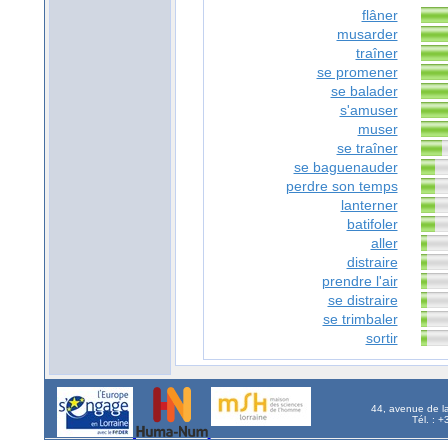
flâner
musarder
traîner
se promener
se balader
s'amuser
muser
se traîner
se baguenauder
perdre son temps
lanterner
batifoler
aller
distraire
prendre l'air
se distraire
se trimbaler
sortir
44, avenue de l
Tél. : 