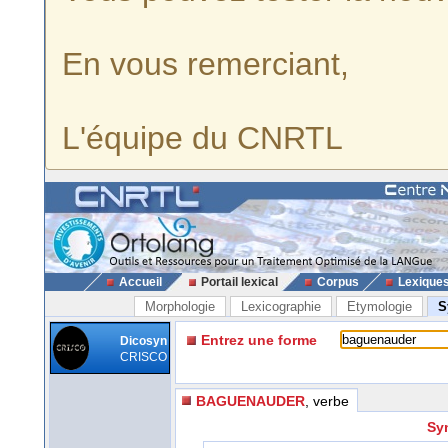
En vous remerciant,
L'équipe du CNRTL
Accueil
Portail lexical
Corpus
Lexique
Morphologie
Lexicographie
Etymologie
S
Entrez une forme
Dicosyn
CRISCO
BAGUENAUDER
, verbe
Sy