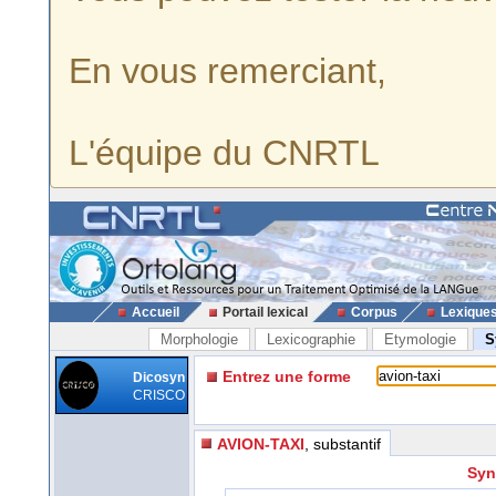
En vous remerciant,
L'équipe du CNRTL
Accueil
Portail lexical
Corpus
Lexique
Morphologie
Lexicographie
Etymologie
S
Entrez une forme
Dicosyn
CRISCO
AVION-TAXI
, substantif
Syn