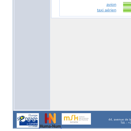
avion
taxi aérien
44, avenue de l
Tél. : 