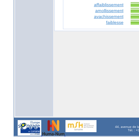
affaiblissement
amollissement
avachissement
faiblesse
44, avenue de l
Tél. : 