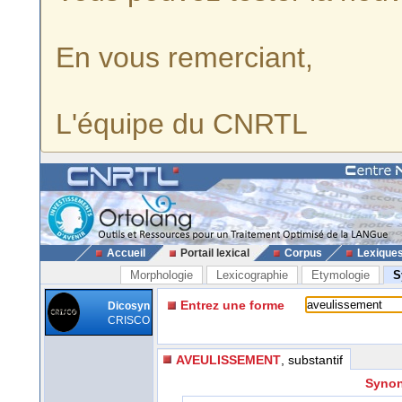
En vous remerciant,
L'équipe du CNRTL
Accueil
Portail lexical
Corpus
Lexique
Morphologie
Lexicographie
Etymologie
S
Entrez une forme
Dicosyn
CRISCO
AVEULISSEMENT
, substantif
Synon