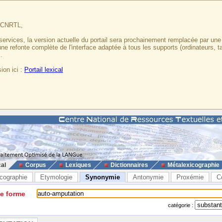
u CNRTL,
services, la version actuelle du portail sera prochainement remplacée par un
 une refonte complète de l'interface adaptée à tous les supports (ordinateurs, t
.
ion ici :
Portail lexical
cal
Corpus
Lexiques
Dictionnaires
Métalexicographie
cographie
Etymologie
Synonymie
Antonymie
Proxémie
C
ne forme
catégorie :