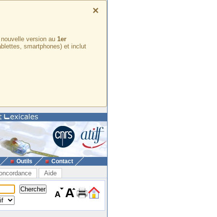
×
e nouvelle version au
1er
ablettes, smartphones) et inclut
Outils
Contact
oncordance
Aide