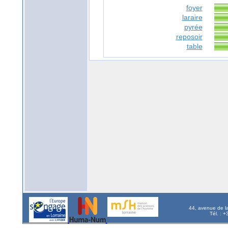
foyer
laraire
pyrée
reposoir
table
44, avenue de l
Tél. : 