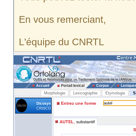
En vous remerciant,
L'équipe du CNRTL
Accueil
Portail lexical
Corpus
Lexique
Morphologie
Lexicographie
Etymologie
S
Entrez une forme
Dicosyn
CRISCO
AUTEL
, substantif
S