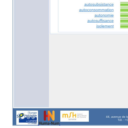
autosubsistance
autoconsommation
autonomie
autosuffisance
isolement
44, avenue de l
Tél. : 