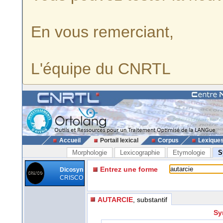
En vous remerciant,
L'équipe du CNRTL
Accueil
Portail lexical
Corpus
Lexique
Morphologie
Lexicographie
Etymologie
S
Entrez une forme
Dicosyn
CRISCO
AUTARCIE
, substantif
Sy