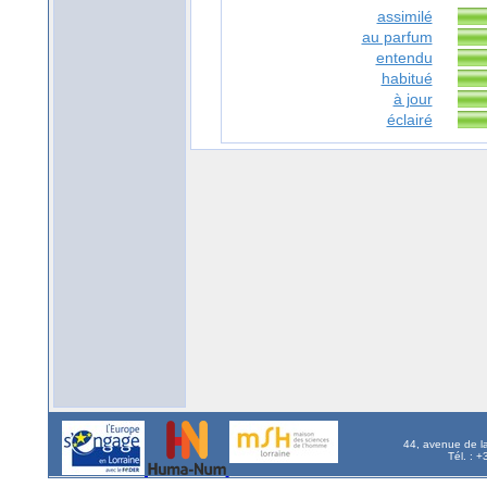
assimilé
au parfum
entendu
habitué
à jour
éclairé
44, avenue de l
Tél. : 