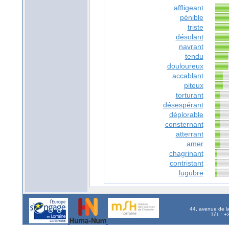
affligeant
pénible
triste
désolant
navrant
tendu
douloureux
accablant
piteux
torturant
désespérant
déplorable
consternant
atterrant
amer
chagrinant
contristant
lugubre
44, avenue de l
Tél. : 