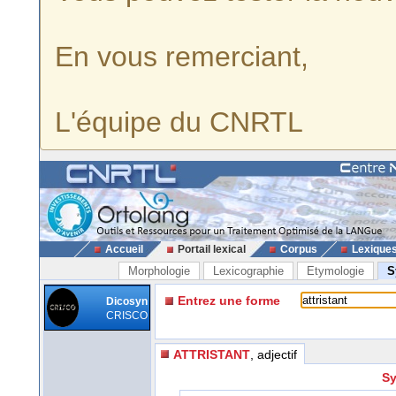
En vous remerciant,
L'équipe du CNRTL
Accueil
Portail lexical
Corpus
Lexique
Morphologie
Lexicographie
Etymologie
S
Entrez une forme
Dicosyn
CRISCO
ATTRISTANT
, adjectif
Sy