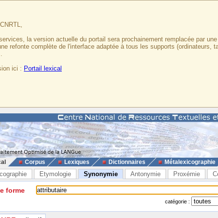
u CNRTL,
services, la version actuelle du portail sera prochainement remplacée par un
 une refonte complète de l'interface adaptée à tous les supports (ordinateurs, t
.
ion ici :
Portail lexical
cal
Corpus
Lexiques
Dictionnaires
Métalexicographie
cographie
Etymologie
Synonymie
Antonymie
Proxémie
C
ne forme
catégorie :