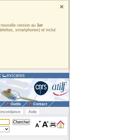
×
e nouvelle version au
1er
ablettes, smartphones) et inclut
Outils
Contact
oncordance
Aide