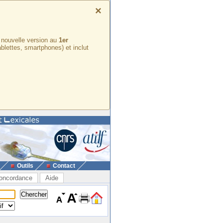
×
e nouvelle version au
1er
ablettes, smartphones) et inclut
Outils
Contact
oncordance
Aide