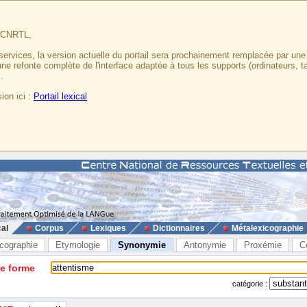
u CNRTL,
services, la version actuelle du portail sera prochainement remplacée par un
 une refonte complète de l'interface adaptée à tous les supports (ordinateurs, t
.
ion ici :
Portail lexical
cal
Corpus
Lexiques
Dictionnaires
Métalexicographie
cographie
Etymologie
Synonymie
Antonymie
Proxémie
C
ne forme
catégorie :