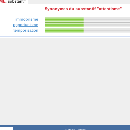
SME
, substantif
Synonymes du substantif "attentisme"
immobilisme
opportunisme
temporisation