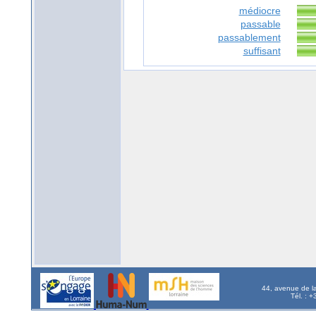
médiocre
passable
passablement
suffisant
44, avenue de l
Tél. : 