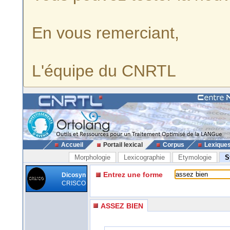
En vous remerciant,
L'équipe du CNRTL
Accueil
Portail lexical
Corpus
Lexique
Morphologie
Lexicographie
Etymologie
S
Entrez une forme
Dicosyn
CRISCO
ASSEZ BIEN