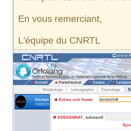
En vous remerciant,
L'équipe du CNRTL
Accueil
Portail lexical
Corpus
Lexique
Morphologie
Lexicographie
Etymologie
S
Entrez une forme
Dicosyn
CRISCO
ASSASSINAT
, substantif
Syn