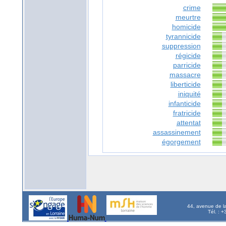
crime
meurtre
homicide
tyrannicide
suppression
régicide
parricide
massacre
liberticide
iniquité
infanticide
fratricide
attentat
assassinement
égorgement
44, avenue de l
Tél. : 